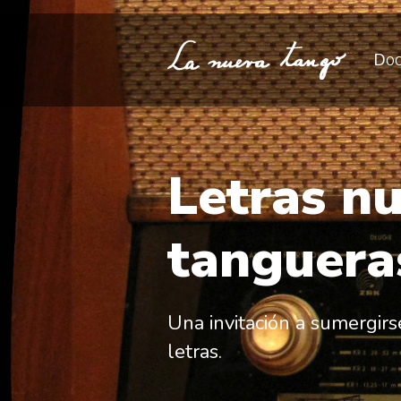
Doc
Letras n
tanguera
Una invitación a sumergirs
letras.