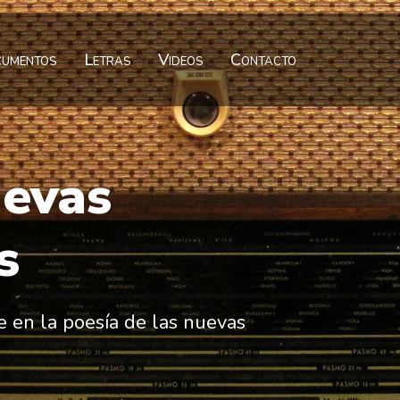
umentos
Letras
Videos
Contacto
uevas
s
e en la poesía de las nuevas